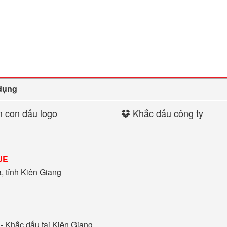
dụng
 con dấu logo
Khắc dấu công ty
UE
 tỉnh Kiên Giang
 -
Khắc dấu tại Kiên Giang