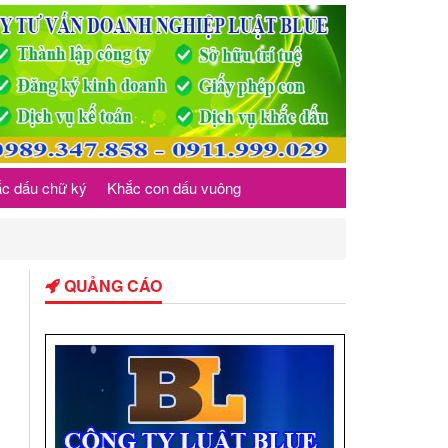
c dấu chữ ký
Khắc con dấu vuông
QUẢNG CÁO