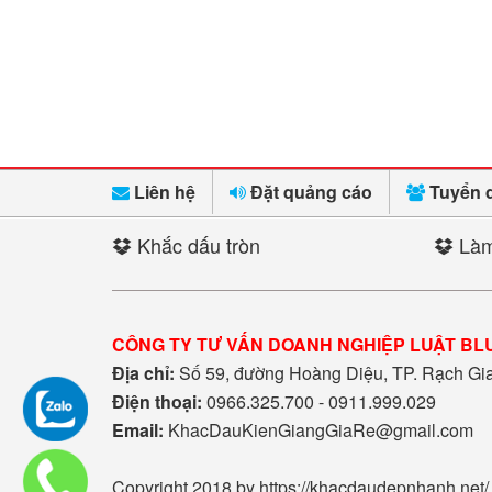
Liên hệ
Đặt quảng cáo
Tuyển 
Khắc dấu tròn
Làm
CÔNG TY TƯ VẤN DOANH NGHIỆP LUẬT BL
Địa chỉ:
Số 59, đường Hoàng Diệu, TP. Rạch Gia,
Điện thoại:
0966.325.700 - 0911.999.029
Email:
KhacDauKienGiangGiaRe@gmail.com
Copyright 2018 by https://khacdaudepnhanh.net/