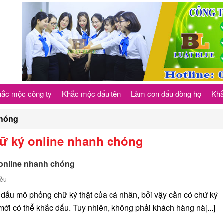
ắc mộc công ty
Khắc mộc dấu tên
Làm con dấu dòng họ
Khắ
chóng
ữ ký online nhanh chóng
online nhanh chóng
iều
 dấu mô phỏng chữ ký thật của cá nhân, bởi vậy cần có chứ ký
ới có thể khắc dấu. Tuy nhiên, không phải khách hàng nà[...]