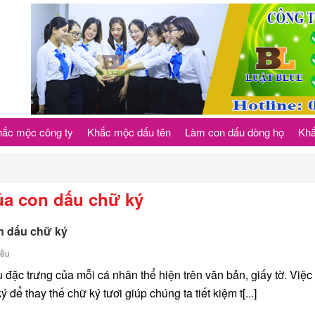
ắc mộc công ty
Khắc mộc dấu tên
Làm con dấu dòng họ
Khắ
ủa con dấu chữ ký
n dấu chữ ký
iều
 đặc trưng của mỗi cá nhân thể hiện trên văn bản, giấy tờ. Việc
để thay thế chữ ký tươi giúp chúng ta tiết kiệm t[...]