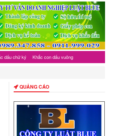
c dấu chữ ký
Khắc con dấu vuông
QUẢNG CÁO