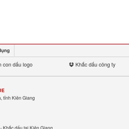
dụng
 con dấu logo
Khắc dấu công ty
UE
 tỉnh Kiên Giang
 -
Khắc dấu tại Kiên Giang