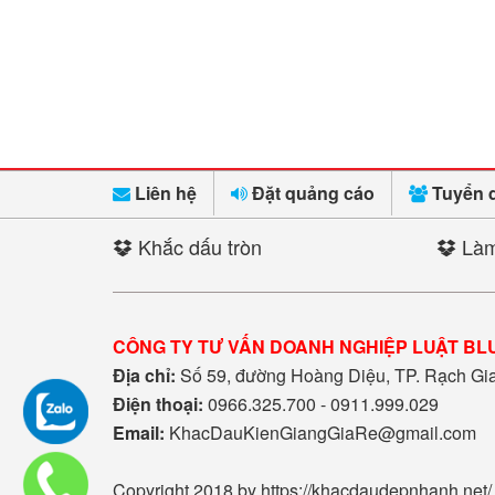
Liên hệ
Đặt quảng cáo
Tuyển 
Khắc dấu tròn
Làm
CÔNG TY TƯ VẤN DOANH NGHIỆP LUẬT BL
Địa chỉ:
Số 59, đường Hoàng Diệu, TP. Rạch Gia,
Điện thoại:
0966.325.700 - 0911.999.029
Email:
KhacDauKienGiangGiaRe@gmail.com
Copyright 2018 by https://khacdaudepnhanh.net/